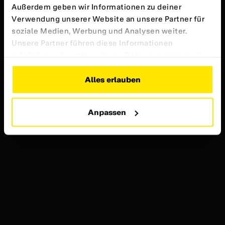
Außerdem geben wir Informationen zu deiner
Verwendung unserer Website an unsere Partner für
soziale Medien, Werbung und Analysen weiter.
Unsere Partner führen diese Informationen
möglicherweise mit weiteren Daten zusammen, die
du ihnen bereitgestellt hast oder die sie im Rahmen
deiner Nutzung der Dienste gesammelt haben.
Alles erlauben
Weitere Informationen findest du in unserer
Datenschutzerklärung
Anpassen