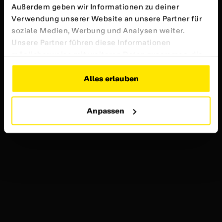
Außerdem geben wir Informationen zu deiner
Verwendung unserer Website an unsere Partner für
soziale Medien, Werbung und Analysen weiter.
Unsere Partner führen diese Informationen
möglicherweise mit weiteren Daten zusammen, die
du ihnen bereitgestellt hast oder die sie im Rahmen
deiner Nutzung der Dienste gesammelt haben.
Alles erlauben
Weitere Informationen findest du in unserer
Datenschutzerklärung
Anpassen