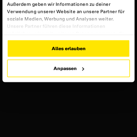
Außerdem geben wir Informationen zu deiner
Verwendung unserer Website an unsere Partner für
soziale Medien, Werbung und Analysen weiter.
Unsere Partner führen diese Informationen
möglicherweise mit weiteren Daten zusammen, die
du ihnen bereitgestellt hast oder die sie im Rahmen
deiner Nutzung der Dienste gesammelt haben.
Alles erlauben
Weitere Informationen findest du in unserer
Datenschutzerklärung
Anpassen